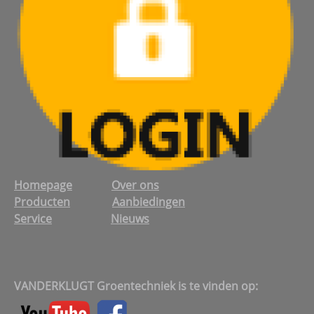
Homepage
Over ons
Producten
Aanbiedingen
Service
Nieuws
VANDERKLUGT Groentechniek is te vinden op: